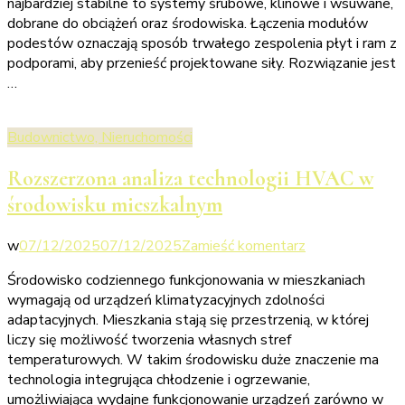
najbardziej stabilne to systemy śrubowe, klinowe i wsuwane,
są
dobrane do obciążeń oraz środowiska. Łączenia modułów
najbardziej
podestów oznaczają sposób trwałego zespolenia płyt i ram z
stabilne
podporami, aby przenieść projektowane siły. Rozwiązanie jest
–
…
analiza
Budownictwo, Nieruchomości
Rozszerzona analiza technologii HVAC w
środowisku mieszkalnym
we
w
07/12/2025
07/12/2025
Zamieść komentarz
wpisie
Środowisko codziennego funkcjonowania w mieszkaniach
Rozszerzona
wymagają od urządzeń klimatyzacyjnych zdolności
analiza
adaptacyjnych. Mieszkania stają się przestrzenią, w której
technologii
liczy się możliwość tworzenia własnych stref
HVAC
temperaturowych. W takim środowisku duże znaczenie ma
w
technologia integrująca chłodzenie i ogrzewanie,
środowisku
umożliwiająca wydajne funkcjonowanie urządzeń zarówno w
mieszkalnym