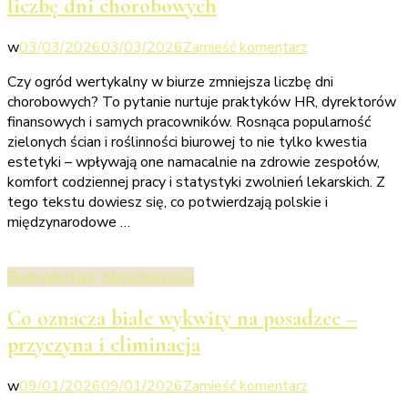
liczbę dni chorobowych
domu?
we
w
03/03/2026
03/03/2026
Zamieść komentarz
wpisie
Czy ogród wertykalny w biurze zmniejsza liczbę dni
Czy
chorobowych? To pytanie nurtuje praktyków HR, dyrektorów
ogród
finansowych i samych pracowników. Rosnąca popularność
wertykalny
zielonych ścian i roślinności biurowej to nie tylko kwestia
w
estetyki – wpływają one namacalnie na zdrowie zespołów,
biurze
komfort codziennej pracy i statystyki zwolnień lekarskich. Z
zmniejsza
tego tekstu dowiesz się, co potwierdzają polskie i
liczbę
międzynarodowe …
dni
chorobowych
Budownictwo, Nieruchomości
Co oznacza białe wykwity na posadzce –
przyczyna i eliminacja
we
w
09/01/2026
09/01/2026
Zamieść komentarz
wpisie