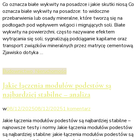
Co oznacza białe wykwity na posadzce i jakie skutki niosą Co
Co
oznacza białe wykwity na posadzce: to widoczne
oznacza
przebarwienia lub osady mineralne, które tworzą się na
białe
podłogach pod wpływem wilgoci i migrujących soli. Białe
wykwity
wykwity na powierzchni, często nazywane efektem
na
wytrącania się soli, sygnalizują podciąganie kapilarne oraz
posadzce
transport związków mineralnych przez matrycę cementową.
–
Zjawisko dotyka …
przyczyna
i
eliminacja
Budownictwo, Nieruchomości
Jakie łączenia modułów podestów są
najbardziej stabilne – analiza
do
w
08/12/2025
08/12/2025
1 komentarz
Jakie
Jakie łączenia modułów podestów są najbardziej stabilne –
łączenia
najnowsze testy i normy Jakie łączenia modułów podestów
modułów
są najbardziej stabilne: jakie łączenia modułów podestów są
podestów