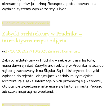
okresach upałów, jak i zimą. Rosnące zapotrzebowanie na
wydajne systemy wynika ze stylu życia …
Budownictwo, Nieruchomości
Zabytki architektury w Prudniku –
interaktywna mapa i zdjęcia
we
w
27/10/2025
27/10/2025
Zamieść komentarz
wpisie
Zabytki architektury w Prudniku – sekrety, trasy, historia,
Zabytki
mapa dawniej i dziś Zabytki architektury w Prudniku należą do
architektury
najlepiej zachowanych na Śląsku. Są to historyczne budynki
w
wpisane do rejestru, obejmujące kościoły, mury miejskie i
Prudniku
architekturę śląską. Informacje o nich przydadzą się każdemu,
–
kto planuje zwiedzanie, interesuje się historią miasta Prudnik
interaktywna
lub szuka inspiracji na weekend. …
mapa
i
zdjęcia
Budownictwo, Nieruchomości