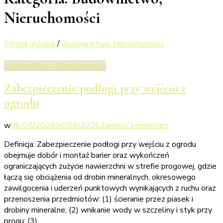
Nieruchomości
Strona główna
/
Budownictwo, Nieruchomości
Budownictwo, Nieruchomości
Zabezpieczenie podłogi przy wejściu z
ogrodu
we
w
06/08/2026
06/08/2026
Zamieść komentarz
wpisie
Definicja: Zabezpieczenie podłogi przy wejściu z ogrodu
Zabezpieczenie
obejmuje dobór i montaż barier oraz wykończeń
podłogi
ograniczających zużycie nawierzchni w strefie progowej, gdzie
przy
łączą się obciążenia od drobin mineralnych, okresowego
wejściu
zawilgocenia i uderzeń punktowych wynikających z ruchu oraz
z
przenoszenia przedmiotów: (1) ścieranie przez piasek i
ogrodu
drobiny mineralne; (2) wnikanie wody w szczeliny i styk przy
progu; (3) …