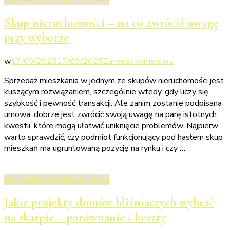
Skup nieruchomości – na co zwrócić uwagę
przy wyborze
we
w
17/09/2025
17/09/2025
Zamieść komentarz
wpisie
Sprzedaż mieszkania w jednym ze skupów nieruchomości jest
Skup
kuszącym rozwiązaniem, szczególnie wtedy, gdy liczy się
nieruchomości
szybkość i pewność transakcji. Ale zanim zostanie podpisana
–
umowa, dobrze jest zwrócić swoją uwagę na parę istotnych
na
kwestii, które mogą ułatwić uniknięcie problemów. Najpierw
co
warto sprawdzić, czy podmiot funkcjonujący pod hasłem skup
zwrócić
mieszkań ma ugruntowaną pozycję na rynku i czy …
uwagę
przy
wyborze
Budownictwo, Nieruchomości
Jakie projekty domów bliźniaczych wybrać
na skarpie – porównanie i koszty