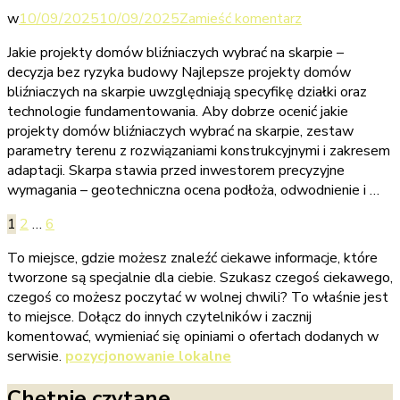
we
w
10/09/2025
10/09/2025
Zamieść komentarz
wpisie
Jakie projekty domów bliźniaczych wybrać na skarpie –
Jakie
decyzja bez ryzyka budowy Najlepsze projekty domów
projekty
bliźniaczych na skarpie uwzględniają specyfikę działki oraz
domów
technologie fundamentowania. Aby dobrze ocenić jakie
bliźniaczych
projekty domów bliźniaczych wybrać na skarpie, zestaw
wybrać
parametry terenu z rozwiązaniami konstrukcyjnymi i zakresem
na
adaptacji. Skarpa stawia przed inwestorem precyzyjne
skarpie
wymagania – geotechniczna ocena podłoża, odwodnienie i …
–
porównanie
Stronicowanie
Strona
Strona
Strona
1
2
…
6
i
wpisów
koszty
To miejsce, gdzie możesz znaleźć ciekawe informacje, które
tworzone są specjalnie dla ciebie. Szukasz czegoś ciekawego,
czegoś co możesz poczytać w wolnej chwili? To właśnie jest
to miejsce. Dołącz do innych czytelników i zacznij
komentować, wymieniać się opiniami o ofertach dodanych w
serwisie.
pozycjonowanie lokalne
Chętnie czytane