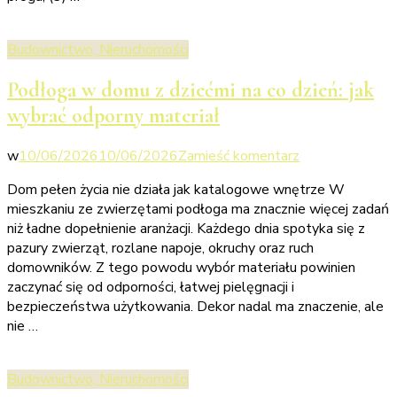
Budownictwo, Nieruchomości
Podłoga w domu z dziećmi na co dzień: jak
wybrać odporny materiał
we
w
10/06/2026
10/06/2026
Zamieść komentarz
wpisie
Dom pełen życia nie działa jak katalogowe wnętrze W
Podłoga
mieszkaniu ze zwierzętami podłoga ma znacznie więcej zadań
w
niż ładne dopełnienie aranżacji. Każdego dnia spotyka się z
domu
pazury zwierząt, rozlane napoje, okruchy oraz ruch
z
domowników. Z tego powodu wybór materiału powinien
dziećmi
zaczynać się od odporności, łatwej pielęgnacji i
na
bezpieczeństwa użytkowania. Dekor nadal ma znaczenie, ale
co
nie …
dzień:
jak
wybrać
Budownictwo, Nieruchomości
odporny