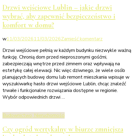
materiał
Drzwi wejściowe Lublin – jakie drzwi
wybrać, aby zapewnić bezpieczeństwo i
komfort w domu?
we
w
11/03/2026
11/03/2026
Zamieść komentarz
wpisie
Drzwi wejściowe pełnią w każdym budynku niezwykle ważną
Drzwi
funkcję. Chronią dom przed nieproszonymi gośćmi,
wejściowe
zabezpieczają wnętrze przed zimnem oraz wpływają na
Lublin
estetykę całej elewacji. Nic więc dziwnego, że wiele osób
–
planujących budowę domu lub remont mieszkania wpisuje w
jakie
wyszukiwarkę hasło drzwi wejściowe Lublin, chcąc znaleźć
drzwi
trwałe i funkcjonalne rozwiązania dostępne w regionie.
wybrać,
Wybór odpowiednich drzwi …
aby
zapewnić
bezpieczeństw
Budownictwo, Nieruchomości
i
komfort
Czy ogród wertykalny w biurze zmniejsza
w