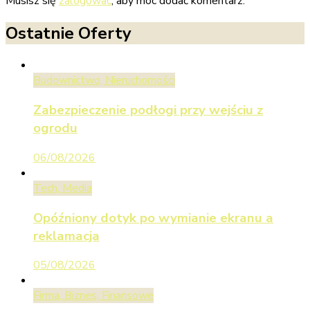
Musisz się
zalogować
, aby móc dodać komentarz.
Ostatnie Oferty
Budownictwo, Nieruchomości
Zabezpieczenie podłogi przy wejściu z
ogrodu
06/08/2026
Tech, Media
Opóźniony dotyk po wymianie ekranu a
reklamacja
05/08/2026
Firma, Biznes, Finansowe