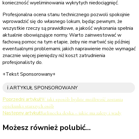
konieczność wyeliminowania wykrytych niedociągnięć.
Profesjonalna ocena stanu technicznego pozwoli spokojnie
wprowadzić się do własnego lokum, będąc pewnym, że
wszystkie rzeczy są prawidłowe, a jakość wykonania spełnia
aktualnie obowiązujące normy. Warto zainwestować w
fachową pomoc na tym etapie, żeby nie martwić się później
ewentualnymi problemami, jakich naprawienie może wymagać
znacznie więcej pieniędzy niż koszt zatrudnienia
profesjonalisty do.
+Tekst Sponsorowany+
ℹ️ ARTYKUŁ SPONSOROWANY
Nawigacja
Poprzedni artykuł
W jaki sposób będzie możliwość zostania
opiekunką starszych osób
wpisu
Następny artykuł
Barlinecka deska – jakie ma zalety i wady
Możesz również polubić…