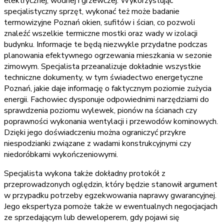
elektrycznej, wodnej i grzewczej. Wykorzystując
specjalistyczny sprzęt, wykonać też może badanie
termowizyjne Poznań okien, sufitów i ścian, co pozwoli
znaleźć wszelkie termiczne mostki oraz wady w izolacji
budynku. Informacje te będą niezwykle przydatne podczas
planowania efektywnego ogrzewania mieszkania w sezonie
zimowym. Specjalista przeanalizuje dokładnie wszystkie
techniczne dokumenty, w tym świadectwo energetyczne
Poznań, jakie daje informację o faktycznym poziomie zużycia
energii. Fachowiec dysponuje odpowiednimi narzędziami do
sprawdzenia poziomu wylewek, pionów na ścianach czy
poprawności wykonania wentylacji i przewodów kominowych.
Dzięki jego doświadczeniu można ograniczyć przykre
niespodzianki związane z wadami konstrukcyjnymi czy
niedoróbkami wykończeniowymi.
Specjalista wykona także dokładny protokół z
przeprowadzonych oględzin, który będzie stanowił argument
w przypadku potrzeby egzekwowania naprawy gwarancyjnej.
Jego ekspertyza pomoże także w ewentualnych negocjacjach
ze sprzedającym lub deweloperem, gdy pojawi się