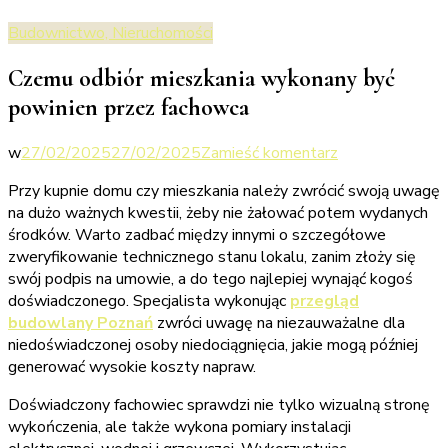
Budownictwo, Nieruchomości
Czemu odbiór mieszkania wykonany być
powinien przez fachowca
we
w
27/02/2025
27/02/2025
Zamieść komentarz
wpisie
Przy kupnie domu czy mieszkania należy zwrócić swoją uwagę
Czemu
na dużo ważnych kwestii, żeby nie żałować potem wydanych
odbiór
środków. Warto zadbać między innymi o szczegółowe
mieszkania
zweryfikowanie technicznego stanu lokalu, zanim złoży się
wykonany
swój podpis na umowie, a do tego najlepiej wynająć kogoś
być
doświadczonego. Specjalista wykonując
przegląd
powinien
budowlany Poznań
zwróci uwagę na niezauważalne dla
przez
niedoświadczonej osoby niedociągnięcia, jakie mogą później
fachowca
generować wysokie koszty napraw.
Doświadczony fachowiec sprawdzi nie tylko wizualną stronę
wykończenia, ale także wykona pomiary instalacji