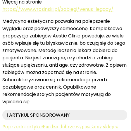
Więcej na stronie
https://www.wrosinski.pl/zabiegi/venus-legacy/
Medycyna estetyczna pozwala na polepszenie
wyglądu oraz podwyższy samoocenę. Kompleksowa
propozycja zabiegów Aestic Clinic powoduje, że wiele
osób wpisuje się tu błyskawicznie, bo czują się do tego
zmotywowane. Metodę leczenia lekarz dobiera do
pacjenta. Nie jest znaczące, czy chodzi o zabiegi
służące upiększaniu, anti age, czy zdrowotne. Z opisem
zabiegów można zapoznać się na stronie.
Scharakteryzowane są rekomendacje przed i
pozabiegowe oraz cennik. Opublikowane
rekomendacje stałych pacjentów motywują do
wpisania się.
ℹ️ ARTYKUŁ SPONSOROWANY
Nawigacja
Poprzedni artykuł
Bardzo dobrze wyposażony sklep z