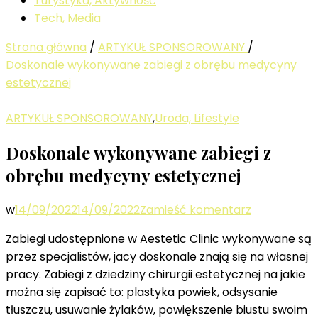
Turystyka, Aktywność
Tech, Media
Strona główna
/
ARTYKUŁ SPONSOROWANY
/
Doskonale wykonywane zabiegi z obrębu medycyny
estetycznej
ARTYKUŁ SPONSOROWANY
,
Uroda, Lifestyle
Doskonale wykonywane zabiegi z
obrębu medycyny estetycznej
we
w
14/09/2022
14/09/2022
Zamieść komentarz
wpisie
Zabiegi udostępnione w Aestetic Clinic wykonywane są
Doskonale
przez specjalistów, jacy doskonale znają się na własnej
wykonywan
pracy. Zabiegi z dziedziny chirurgii estetycznej na jakie
zabiegi
można się zapisać to: plastyka powiek, odsysanie
z
tłuszczu, usuwanie żylaków, powiększenie biustu swoim
obrębu