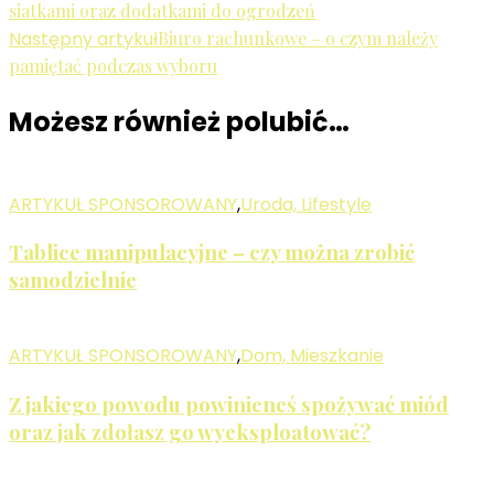
siatkami oraz dodatkami do ogrodzeń
wpisu
Następny artykuł
Biuro rachunkowe – o czym należy
pamiętać podczas wyboru
Możesz również polubić…
ARTYKUŁ SPONSOROWANY
,
Uroda, Lifestyle
Tablice manipulacyjne – czy można zrobić
samodzielnie
ARTYKUŁ SPONSOROWANY
,
Dom, Mieszkanie
Z jakiego powodu powinieneś spożywać miód
oraz jak zdołasz go wyeksploatować?