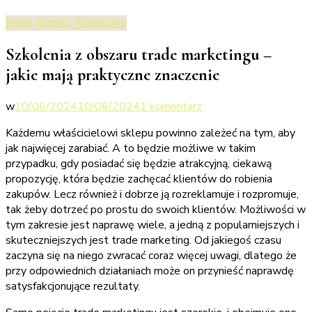
Firma, Biznes, Finansowe
Szkolenia z obszaru trade marketingu –
jakie mają praktyczne znaczenie
do
w
10/06/2024
10/06/2024
1 komentarz
Szkolenia
Każdemu właścicielowi sklepu powinno zależeć na tym, aby
z
jak najwięcej zarabiać. A to będzie możliwe w takim
obszaru
przypadku, gdy posiadać się będzie atrakcyjną, ciekawą
trade
propozycję, która będzie zachęcać klientów do robienia
marketingu
zakupów. Lecz również i dobrze ją rozreklamuje i rozpromuje,
–
tak żeby dotrzeć po prostu do swoich klientów. Możliwości w
jakie
tym zakresie jest naprawę wiele, a jedną z popularniejszych i
mają
skuteczniejszych jest trade marketing. Od jakiegoś czasu
praktyczne
zaczyna się na niego zwracać coraz więcej uwagi, dlatego że
znaczenie
przy odpowiednich działaniach może on przynieść naprawdę
satysfakcjonujące rezultaty.