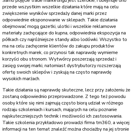
Samo pojęcie trade marketingu jest szerokie, i obejmuje ono
przede wszystkim wszelkie działania które mają na celu
zwiększenie wyników sprzedaży danej marki przez
odpowiednie eksponowanie w sklepach. Takie działania
obejmować mogą gazetki, ulotki i wszelkie reklamowe
materiały zachęcające do kupna, odpowiednia ekspozycja na
półkach czy najróżniejsze standy albo lodówki. Wszystko to
ma na celu zachęcenie klientów do zakupu produktów
konkretnych marek, co przynosi tak naprawdę wymierne
korzyści obu stronom. Wytwórcy poszerzają sprzedaż i
zasięg swojej marki, natomiast dystrybutorzy rozszerzają
ofertę swoich sklepów i zyskują na często naprawdę
wysokich marżach.
Takie działania są naprawdę skuteczne, lecz przy założeniu że
zostaną odpowiednio przeprowadzone. Z tego też powodu
osoby które się nimi zajmują często biorą udział w różnego
rodzaju szkoleniach i kursach, mających na celu poznanie
najskuteczniejszych technik i możliwości ich zastosowania.
Takie szkolenia przykładowo prowadzi firma tm360, a więcej
informacji na ten temat znaleźć można chociażby na jej stronie