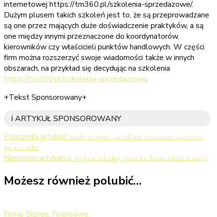
internetowej https://tm360.pl/szkolenia-sprzedazowe/.
Dużym plusem takich szkoleń jest to, że są przeprowadzane
są one przez mających duże doświadczenie praktyków, a są
one między innymi przeznaczone do koordynatorów,
kierowników czy właścicieli punktów handlowych. W części
firm można rozszerzyć swoje wiadomości także w innych
obszarach, na przykład się decydując na szkolenia
https://tm360.pl/szkolenia-sprzedazowe/
.
+Tekst Sponsorowany+
ℹ️ ARTYKUŁ SPONSOROWANY
Nawigacja
Poprzedni artykuł
Porady prawne – z jakimi tematami warto się
po nie udać
wpisu
Następny artykuł
Jak wybrać idealny projekt domu bliźniaczego?
Możesz również polubić…
Firma, Biznes, Finansowe