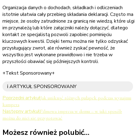
Organizacja danych o dochodach, składkach i odliczeniach
istotnie ułatwia cały przebieg składania deklaracji. Często ma
miejsce, że osoby zatrudnione za granicą nie wiedzą, które ulgi
im przynależą lub które załączniki należy dołączyć, dlatego
kontakt ze specjalistą pozwoli zapobiec pominięciu
kluczowych kwestii. Dzięki temu można nie tylko odzyskać
przysługujący zwrot, ale również zyskać pewność, że
wszystko jest wykonane prawidłowo i nie trzeba w
przyszłości obawiać się późniejszych kontroli.
+Tekst Sponsorowany+
ℹ️ ARTYKUŁ SPONSOROWANY
Nawigacja
Poprzedni artykuł
Jak uniknąć różnych pułapek podczas wynajmu
kampera
wpisu
Następny artykuł
Filmowa impreza w domu – w jaki sposób
można do niej się przygotować
Możesz również polubić…