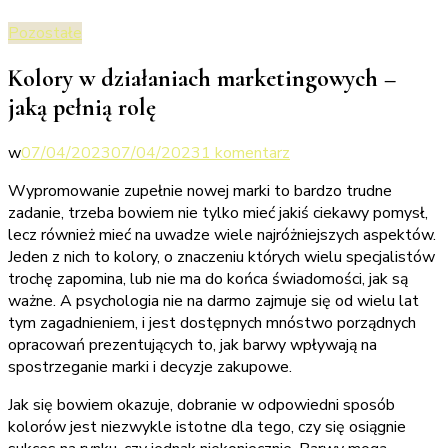
Pozostałe
Kolory w działaniach marketingowych –
jaką pełnią rolę
do
w
07/04/2023
07/04/2023
1 komentarz
Kolory
Wypromowanie zupełnie nowej marki to bardzo trudne
w
zadanie, trzeba bowiem nie tylko mieć jakiś ciekawy pomysł,
działaniach
lecz również mieć na uwadze wiele najróżniejszych aspektów.
marketingowych
Jeden z nich to kolory, o znaczeniu których wielu specjalistów
–
trochę zapomina, lub nie ma do końca świadomości, jak są
jaką
ważne. A psychologia nie na darmo zajmuje się od wielu lat
pełnią
tym zagadnieniem, i jest dostępnych mnóstwo porządnych
rolę
opracowań prezentujących to, jak barwy wpływają na
spostrzeganie marki i decyzje zakupowe.
Jak się bowiem okazuje, dobranie w odpowiedni sposób
kolorów jest niezwykle istotne dla tego, czy się osiągnie