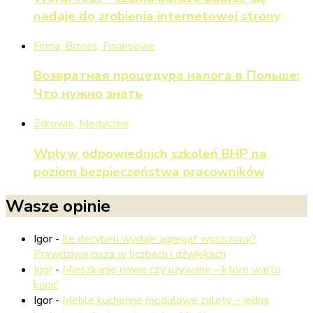
nadaje do zrobienia internetowej strony
Firma, Biznes, Finansowe
Возвратная процедура налога в Польше:
Что нужно знать
Zdrowie, Medyczne
Wpływ odpowiednich szkoleń BHP na
poziom bezpieczeństwa pracowników
Wasze opinie
Igor
-
Ile decybeli wydaje agregat wyciszony?
Prawdziwa cisza w liczbach i dźwiękach
Igor
-
Mieszkanie nowe czy używane – które warto
kupić
Igor
-
Meble kuchenne modułowe zalety – jedna