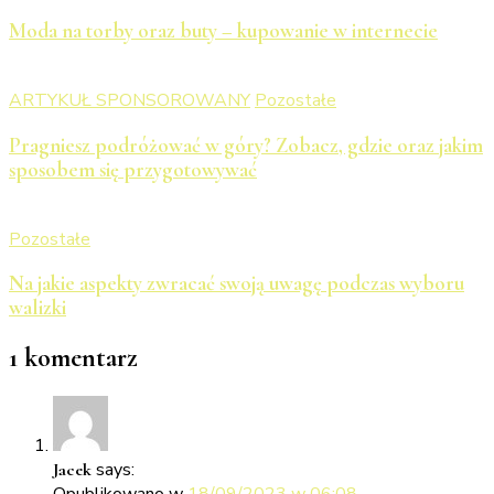
Moda na torby oraz buty – kupowanie w internecie
ARTYKUŁ SPONSOROWANY
Pozostałe
Pragniesz podróżować w góry? Zobacz, gdzie oraz jakim
sposobem się przygotowywać
Pozostałe
Na jakie aspekty zwracać swoją uwagę podczas wyboru
walizki
1 komentarz
says:
Jacek