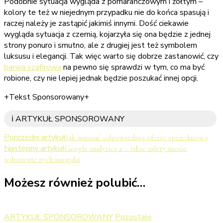
Podobnie sytuacja wygląda z pomarańczowym i żółtym –
kolory te też w niejednym przypadku nie do końca spasują i
raczej należy je zastąpić jakimiś innymi. Dość ciekawie
wygląda sytuacja z czernią, kojarzyła się ona będzie z jednej
strony ponuro i smutno, ale z drugiej jest też symbolem
luksusu i elegancji. Tak więc warto się dobrze zastanowić, czy
barwa szafirowa
na pewno się sprawdzi w tym, co ma być
robione, czy nie lepiej jednak będzie poszukać innej opcji.
+Tekst Sponsorowany+
ℹ️ ARTYKUŁ SPONSOROWANY
Nawigacja
Poprzedni artykuł
Jak napisać odpowiednią ofertę sprzedażową
Następny artykuł
Google analytics 4 – jakie zalety niesie
wpisu
wdrożenie tych narzędzi
Możesz również polubić…
ARTYKUŁ SPONSOROWANY
Pozostałe