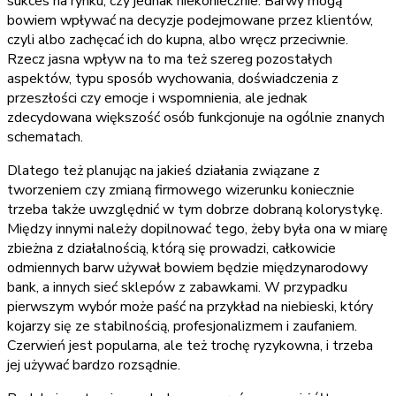
sukces na rynku, czy jednak niekoniecznie. Barwy mogą
bowiem wpływać na decyzje podejmowane przez klientów,
czyli albo zachęcać ich do kupna, albo wręcz przeciwnie.
Rzecz jasna wpływ na to ma też szereg pozostałych
aspektów, typu sposób wychowania, doświadczenia z
przeszłości czy emocje i wspomnienia, ale jednak
zdecydowana większość osób funkcjonuje na ogólnie znanych
schematach.
Dlatego też planując na jakieś działania związane z
tworzeniem czy zmianą firmowego wizerunku koniecznie
trzeba także uwzględnić w tym dobrze dobraną kolorystykę.
Między innymi należy dopilnować tego, żeby była ona w miarę
zbieżna z działalnością, którą się prowadzi, całkowicie
odmiennych barw używał bowiem będzie międzynarodowy
bank, a innych sieć sklepów z zabawkami. W przypadku
pierwszym wybór może paść na przykład na niebieski, który
kojarzy się ze stabilnością, profesjonalizmem i zaufaniem.
Czerwień jest popularna, ale też trochę ryzykowna, i trzeba
jej używać bardzo rozsądnie.